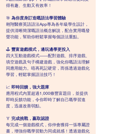
得有趣、生動又有效率！
🎯 
為你度身訂造嘅語法學習體驗
翱翔醫療英語語法App專為各年級學生設計，
提供清晰簡潔嘅語法概念解說，配合實用嘅發
聲功能，幫助你輕鬆掌握每個語法重點。
🕹️ 
豐富遊戲模式，邊玩邊學更投入
四大互動遊戲模式——配對遊戲、排序遊戲、
填空遊戲及句子構建遊戲，強化你嘅語法理解
同應用能力。唔再死記硬背，而係透過遊戲化
學習，輕鬆掌握語法技巧！
📈 
即時回饋，強大題庫
應用程式內置超過1,000條豐富題目，並提供
即時反饋功能，令你即時了解自己嘅學習進
度，迅速改善弱點。
🏅 
完成挑戰，贏取認證
每完成一個遊戲模式，你仲會獲得一張專屬證
書，增強你嘅學習動力同成就感！透過遊戲化