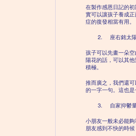
在製作感恩日記的初
實可以讓孩子養成正
症的復發相當有用。
	2.	座右銘
孩子可以先畫一朵空
陽花的話，可以其他
積極。
推而廣之，我們還可
的一字一句。這也是
	3.	自家抑
小朋友一般未必能夠
朋友感到不快的時候