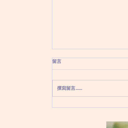
什麼是血清素？兒童及青少年
留言
抑鬱症的藥物治療
一般而言，非必要時精神科醫生也
不會為兒童或青少年處方精神科藥
撰寫留言......
物。但若果情況嚴重，抗抑鬱藥的
確能夠有效減輕抑鬱症症狀，避免
兒童及青少年的生活和學習受到症
狀影響。 根據美國食品藥物管理
局的建議，目前為止祇有兩款抗抑
鬱藥可用於治療兒童及青少年的抑