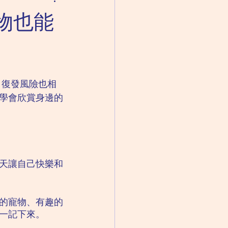
成人精神科｜思覺失調
物也能
失眠
，復發風險也相
學會欣賞身邊的
天讓自己快樂和
的寵物、有趣的
一記下來。