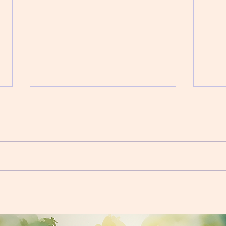
抑鬱了該怎麼辦？不能只依靠
高度
藥物！兒童抑鬱症治療企畫
風險
孩子患上抑鬱症，天塌下來了嗎？
精神
當然不是。其實抑鬱症跟普通疾病
會危
一樣，衹要配合適當治療，康復後
病只
患者大多跟常人沒多大分別。 治
年，
療抑鬱症的目標，主要在於減輕症
的兒
狀對生活的影響，和避免抑鬱症復
同樣
發的可能性。要達成這些目標，可
為擔
不能一本通書睇到老，每個患者也
殺念