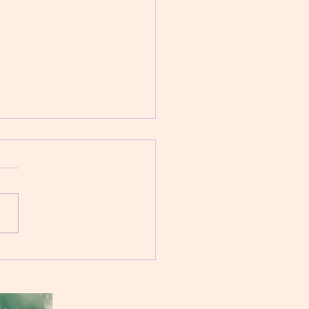
警戒！抑鬱症兒童自殺的
因素
病跟其他疾病不同，其他疾病
害生命，但精神病不會。精神
會折磨病人，讓他們度日如
產生自殺念頭。 患上抑鬱症
童及青少年，當然有可能出現
情況，這也是每次複診醫生最
心的事情。抑鬱症孩童產生自
頭不是罕見的事，每10個抑