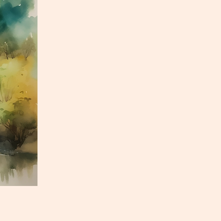
童有6個會出現自殺念頭。當
...