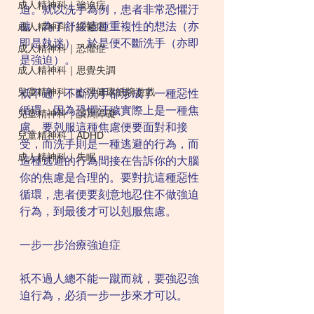
成人精神科｜強迫症
迫。就以洗手為例，患者非常恐懼汙
穢，為了舒緩這種重複性的想法（亦
成人精神科｜抑鬱症
即是執迷），於是便不斷洗手（亦即
成人精神科｜恐懼症
是強迫）。
成人精神科｜思覺失調
兒童精神科｜心理健康紙牌遊戲
祇不過，不斷洗手卻形成了一種惡性
循環，因為恐懼汙穢實際上是一種焦
兒童精神科｜讀寫障礙
慮。要剋服這種焦慮便要面對和接
兒童精神科｜ADHD
受，而洗手則是一種逃避的行為，而
成人精神科｜失眠
這種逃避的行為間接在告訴你的大腦
你的焦慮是合理的。要對抗這種惡性
循環，患者便要刻意地忍住不做強迫
行為，到最後才可以剋服焦慮。
一步一步治療強迫症
祇不過人總不能一蹴而就，要強忍強
迫行為，必須一步一步來才可以。