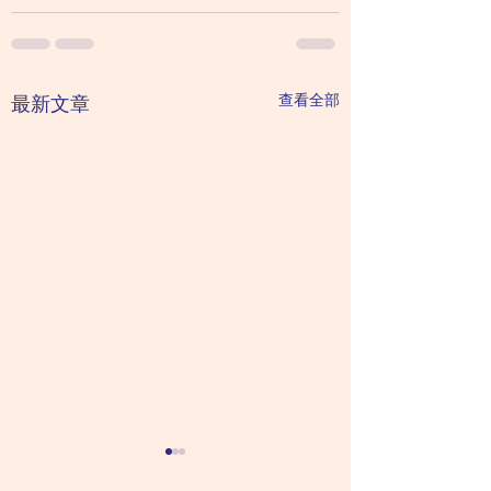
查看全部
最新文章
強迫症有什麼治療方
今年疫情持續，強