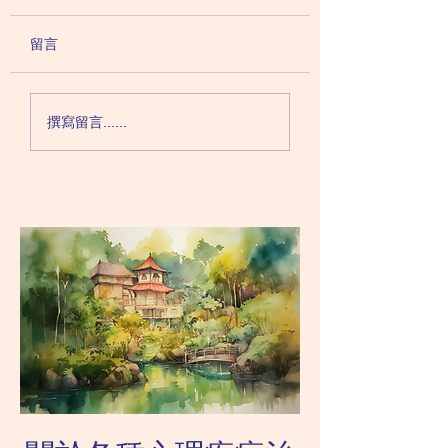
法？除了藥物之外患者
個案有否增加？如
還可以做什麼
度緊張或執著于防
對於強迫症患者來說，藥物
說實話，在過往covi
留言
對情緒會否造成負
治療是比較有效的一種方
三年間，前來求診的
響
法。但當然，接受任何藥物
個案未有太顯著的增
治療之前，也必先由精神科
之前講過，強迫症患
撰寫留言......
醫生作出診斷，確定症狀是
知道自己的問題所在
由強迫症而不是由於其他原
會主動來求診，新型
因所造成。 治療強迫症的
必會造就這個契機。
第一線藥物跟治療抑鬱症和
要是真的怕病毒怕汙
焦慮症的一樣，都是以血清
般連醫院也不敢來，
素（SSRI）為主。祇不
診。...
過，強迫症在腦部的病灶跟
抑鬱症和焦慮...