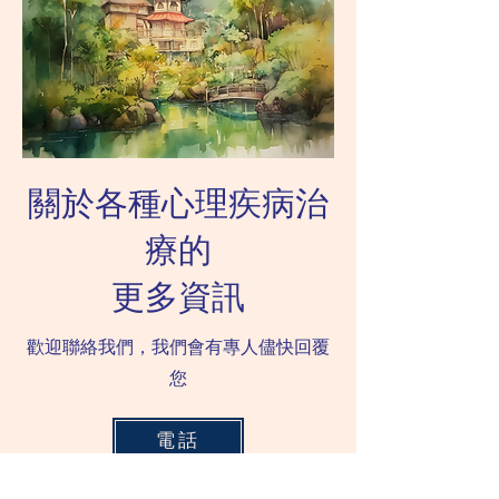
於很多自閉症患者而言，閱
中學習得到適當的社
讀故事是...
巧。 ...
關於各種心理疾病治
療的
更多資訊
歡迎聯絡我們，我們會有專人儘快回覆
您
電話
Whatsapp