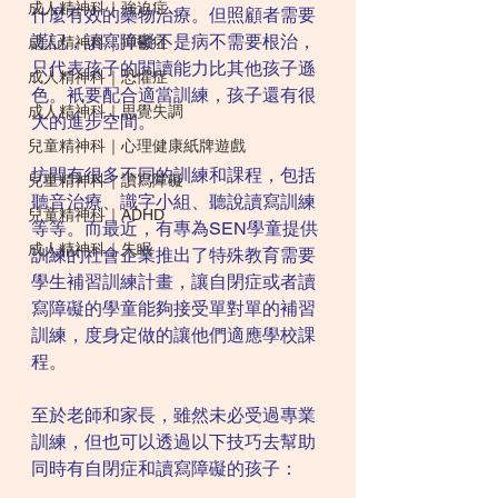
成人精神科｜強迫症
什麼有效的藥物治療。但照顧者需要
謹記，讀寫障礙不是病不需要根治，
成人精神科｜抑鬱症
只代表孩子的閱讀能力比其他孩子遜
成人精神科｜恐懼症
色。衹要配合適當訓練，孩子還有很
成人精神科｜思覺失調
大的進步空間。
兒童精神科｜心理健康紙牌遊戲
坊間有很多不同的訓練和課程，包括
兒童精神科｜讀寫障礙
聽音治療、識字小組、聽說讀寫訓練
兒童精神科｜ADHD
等等。而最近，有專為SEN學童提供
成人精神科｜失眠
訓練的社會企業推出了特殊教育需要
學生補習訓練計畫，讓自閉症或者讀
寫障礙的學童能夠接受單對單的補習
訓練，度身定做的讓他們適應學校課
程。
至於老師和家長，雖然未必受過專業
訓練，但也可以透過以下技巧去幫助
同時有自閉症和讀寫障礙的孩子：