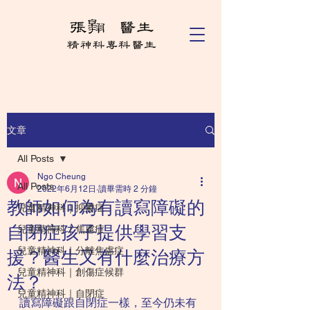
文章
All Posts
Ngo Cheung
All Posts
2022年6月12日
讀畢需時 2 分鐘
教師如何為有讀寫障礙的
兒童精神科｜抑鬱症
自閉症孩子提供學習支
兒童精神科｜焦慮症
兒童精神科｜分離焦慮症
援？醫生又有什麼治療方
兒童精神科｜創傷症候群
法？
兒童精神科｜自閉症
讀寫障礙跟自閉症一樣，至今仍未有