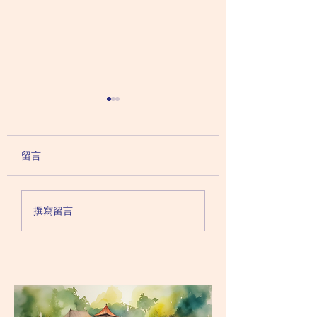
讀寫障礙問題應該及早
讀寫障礙會有哪些
糾正？讀寫障礙對自閉
徵？如何影響自閉
症患者學業及成長的長
朋友的日常生活和
香港的教育呈螺旋階梯狀，
讀寫障礙的兒童在閱
留言
遠影響
業？
小二的知識建基於小一，而
因為他們的語音辨識
小三的知識則建基於小二。
題，在理解詞語時容
若果根基不穩，往後的課程
淆，以致誤解書本和
撰寫留言......
內容便很難應付。讀寫障礙
內容。 這對自閉症孩子而
影響孩子的吸收能力，還令
言影響更大。自閉症
他們對學習反感，長大後更
身難以理解故事之中
難適應更新的課程。 自閉
性部份，若再加上讀
症患者未必能夠有效從日常
礙，對文章內容的誤
生活之中學會社交技巧。對
更深，也更加難以從