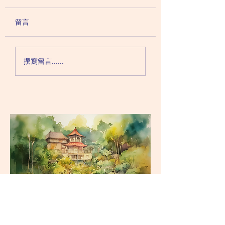
留言
溫唔切大考號！考試測
未做完功課鐵人！
撰寫留言......
驗溫習不足點算好？
一浪接一浪怎處理