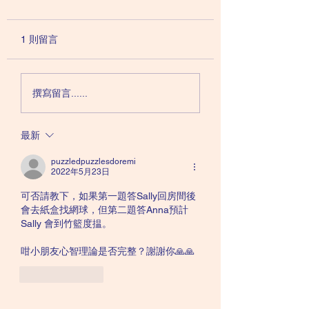
DIY（二）—— 分享遊
DIY（一）—— 
戲
戲
要自閉症的小朋友學習分享
人與人之間的關係需
1 則留言
未必這麼容易。他們很多時
劑，懂得適當的讚賞
都衹能從自己的角度去看事
要。有些自閉症的小
情，不知道自己喜歡玩的別
去稱讚別人，便少了
撰寫留言......
人也許有興趣，也不知道分
人交流和鞏固關係的
享的好處和益處。 Play
有些自閉症的小孩雖
最新
dates 有些時候，熟絡的家
要稱讚別人，但卻不
長會相約一起讓小朋友玩
別人的技巧，結果弄
puzzledpuzzlesdoremi
耍，順道訓練社交技巧。自
拙，稱讚別人反而成
2022年5月23日
閉症孩子跟其他孩子玩耍的
別人。...
可否請教下，如果第一題答Sally回房間後
時候，未必需要太強調分享
會去紙盒找網球，但第二題答Anna預計
這...
Sally 會到竹籃度揾。
咁小朋友心智理論是否完整？謝謝你🙏🙏
按讚
回覆