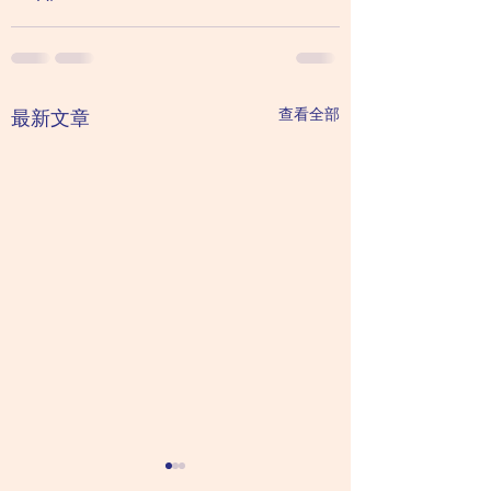
查看全部
最新文章
自閉症社交技巧班
自閉症社交技巧班