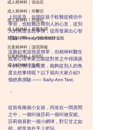
成人精神科｜強迫症
成人精神科｜抑鬱症
上回提及，自閉症孩子較難從模仿中
成人精神科｜恐懼症
學習，也較難詮釋別人的心意，從別
成人精神科｜思覺失調
人的角度去想事情，從而發展出心智
理論（Theory of mind）。
兒童精神科｜心理健康紙牌遊戲
兒童精神科｜讀寫障礙
這聽起來說很是簡單，但精神科醫生
兒童精神科｜ADHD
或者心理學家怎能從對答之中得識孩
成人精神科｜失眠
子的心智理論完整，能夠從別人的角
度去想事情呢？以下就向大家介紹1
個經典測驗 —— Sally-Ann Test。
「
從前有兩個小女孩，同坐在一間房間
之中，一個叫做莎莉一個叫做安妮。
莎莉很喜歡一個小網球，對它甘之如
殆，經常放在手上把玩。