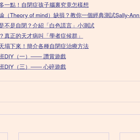
多一點！自閉症孩子腦裏究竟怎樣想
heory of mind）缺損？教你一個經典測試Sally-Ann t
是不是自閉？介紹「白色謊言」小測試
？真正的天才病叫「學者症候群」
天塌下來！簡介各種自閉症治療方法
DIY（一）—— 讚賞遊戲
DIY（三）—— 心碎遊戲