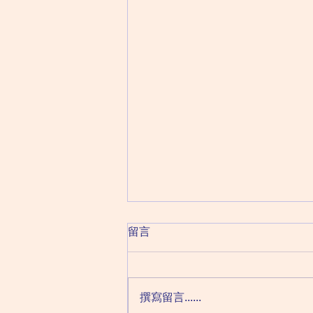
自閉症社交技巧班DIY（三）
留言
—— 心碎遊戲
自閉症小朋友的說話行為經常讓人
難受。他們通常不是故意。卻是不
撰寫留言......
懂得易地而處。從對方的角度，去