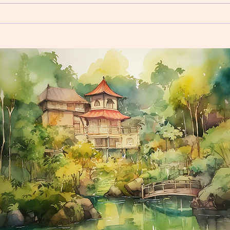
跟其他人交流和鞏固關係的機會。
嘗試
有些自閉症的小孩雖然知道要稱讚
子腦
別人，但卻不懂稱讚別人的技巧，
認為
結果弄巧成拙，稱讚別人反而成了
表孩
得罪別人。...
了一
文較
術較..