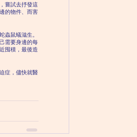
，嘗試去抒發這
邊的物件、而害
蛇蟲鼠蟻滋生。
己需要身邊的每
近囤積，最後造
迫症，儘快就醫