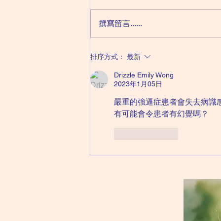
大多數人都恐懼死亡，恐懼焦慮源
於未知。祇不過，若果這種恐懼經
撰寫留言......
常重複出現，難免會影響生活和日
常工作。 事實上，所謂的死亡恐
懼症並非恐懼症，卻是屬於強迫症
排序方式：
最新
的其中一種。以下分享一個案例，
讓大家瞭解患者的心路歷程：
Drizzle Emily Wong
2023年1月05日
（案例出自討論區帖子留言，內容
經過刪改）...
嚴重的強逼症患者會失去病識
有可能會令患者有幻覺嗎？
按讚
回覆