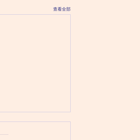
查看全部
症有什麼治療方法？除了
之外患者還可以做什麼