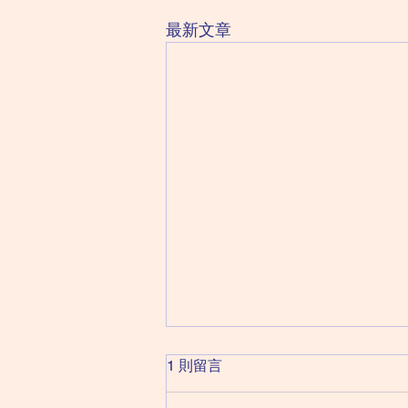
最新文章
什麼叫做死亡恐懼症？原來這
1 則留言
也是強迫症