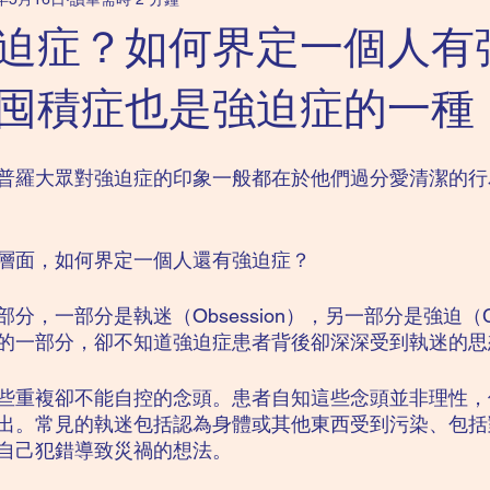
科｜強迫症
成人精神科｜抑鬱症
成人精神科｜恐懼症
迫症？如何界定一個人有
兒童精神科｜讀寫障礙
兒童精神科｜ADHD
成人精神科｜
囤積症也是強迫症的一種
普羅大眾對強迫症的印象一般都在於他們過分愛清潔的行
層面，如何界定一個人還有強迫症？
，一部分是執迷（Obsession），另一部分是強迫（Com
的一部分，卻不知道強迫症患者背後卻深深受到執迷的思
些重複卻不能自控的念頭。患者自知這些念頭並非理性，
出。常見的執迷包括認為身體或其他東西受到污染、包括
自己犯錯導致災禍的想法。