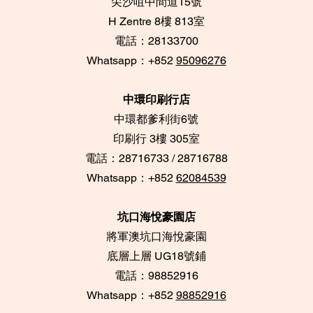
尖沙咀中間道15號
​H Zentre 8樓 813室
電話：28133700
​Whatsapp：+852
95096276
中環印刷行店
中環都爹利街6號
​印刷行 3樓 305室
電話：28716733 / 28716788
Whatsapp：+852
62084539
坑口海悅豪園店
將軍澳坑口海悅豪園
底層上層 UG18號鋪
​電話：98852916
Whatsapp：+852
98852916