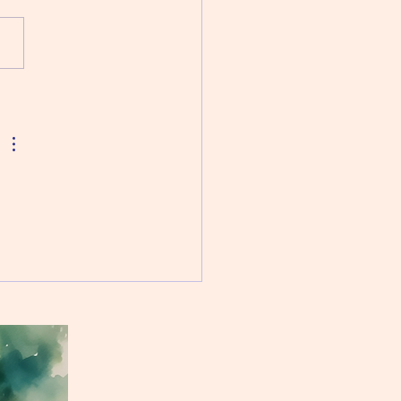
強迫症患者來說，藥物治療是
有效的一種方法。但當然，接
何藥物治療之前，也必先由精
醫生作出診斷，確定症狀是由
症而不是由於其他原因所造
 治療強迫症的第一線藥物跟
抑鬱症和焦慮症的一樣，都是
清素（SSRI）為主。祇不
強迫症在腦部的病灶跟抑鬱症
...