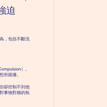
成人精神科｜思覺失調
強迫
失眠
為，包括不斷洗
pulsion）。
想所困擾。
但卻控制不到他
對事物對稱的執