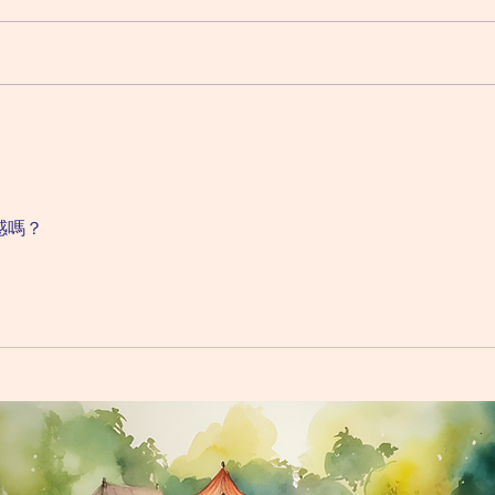
強迫症心理治療的理論基礎 之前
對於
講過，強迫症症狀分為執迷和強
比較
迫。就以洗手為例，患者非常恐懼
受任
汙穢，為了舒緩這種重複性的想法
神科
（亦即是執迷），於是便不斷洗手
強迫
（亦即是強迫）。 祇不過，不斷
成。
洗手卻形成了一種惡性循環，因為
治療
恐懼汙穢實際上是一種焦慮。要剋
以血
服這種焦慮便要面對和接受，而洗
過，
感嗎？
手則是...
和焦慮