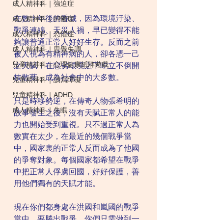
成人精神科｜強迫症
在數十年後的香城，因為環境汙染、
成人精神科｜抑鬱症
戰爭連綿、天災人禍，早已變得不能
成人精神科｜恐懼症
夠讓普通正常人好好生存。反而之前
成人精神科｜思覺失調
被人視為有精神病的人，卻各憑一己
兒童精神科｜心理健康紙牌遊戲
之天賦，在惡劣環境之下屹立不倒開
枝散葉，成為社會中的大多數。
兒童精神科｜讀寫障礙
兒童精神科｜ADHD
只是時移勢逆，在傳奇人物張希明的
成人精神科｜失眠
故事發生之後，沒有天賦正常人的能
力也開始受到重視。只不過正常人為
數實在太少，在最近的幾個戰爭當
中，國家裏的正常人反而成為了他國
的爭奪對象。每個國家都希望在戰爭
中把正常人俘虜回國，好好保護，善
用他們獨有的天賦才能。
現在你們都身處在洪國和嵐國的戰爭
當中。要勝出戰爭，你們只需做到一