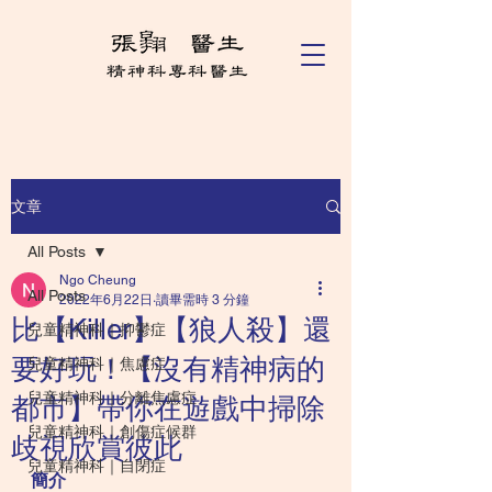
文章
All Posts
Ngo Cheung
All Posts
2022年6月22日
讀畢需時 3 分鐘
比【Killer】【狼人殺】還
兒童精神科｜抑鬱症
要好玩！【沒有精神病的
兒童精神科｜焦慮症
兒童精神科｜分離焦慮症
都市】帶你在遊戲中掃除
兒童精神科｜創傷症候群
歧視欣賞彼此
兒童精神科｜自閉症
簡介