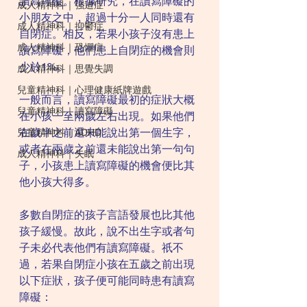
讀寫障礙。根據研究，在讀寫障礙的
成人精神科｜強迫症
小朋友之中，超過十分一人同時還有
成人精神科｜抑鬱症
自閉症。相反，若果小孩子沒有患上
成人精神科｜恐懼症
讀寫障礙，他們患上自閉症的機會則
少於1%。
成人精神科｜思覺失調
兒童精神科｜心理健康紙牌遊戲
一般而言，讀寫障礙最初的症狀大概
兒童精神科｜讀寫障礙
在小孩一至兩歲左右出現。如果他們
在歲半之前還未能說出第一個生字，
兒童精神科｜ADHD
或者在兩歲之前還未能說出第一句句
成人精神科｜失眠
子，小孩患上讀寫障礙的機會便比其
他小孩大得多。
多數自閉症的孩子言語發展也比其他
孩子緩慢。故此，說不出生字或者句
子未必代表他們有讀寫障礙。祇不
過，若果自閉症小孩在五歲之前出現
以下症狀，孩子便可能同時患有讀寫
障礙：