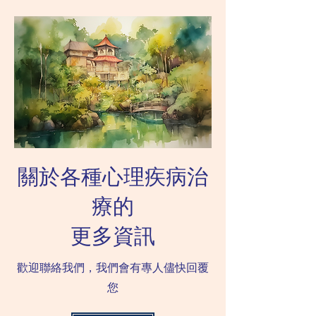
空間。 坊間有很多不同的
難適應更新的課程。 自
訓練和課程，包括聽音治
症患者未必能夠有效
療、識字小組、聽說讀寫訓
生活之中學會社交技
練等等。而最近，有專為
於很多自閉症患者而
SEN學童提供...
讀故事是...
關於各種心理疾病治
療的
更多資訊
歡迎聯絡我們，我們會有專人儘快回覆
您