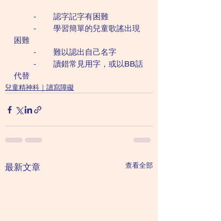
	⁃	認字記字有困難
	⁃	學習簡單的兒童歌謠出現
困難
	⁃	難以認出自己名字
	⁃	讀錯常見用字，或以BB話
代替
兒童精神科｜讀寫障礙
查看全部
最新文章