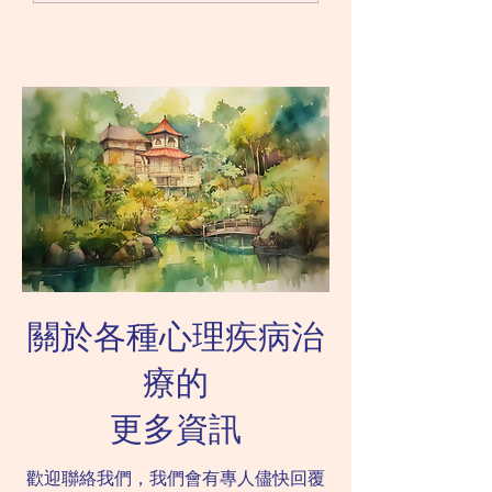
他孩子遜色。衹要配合適當
影響孩子的吸收能力
訓練，孩子還有很大的進步
他們對學習反感，長
空間。 坊間有很多不同的
難適應更新的課程。 自
訓練和課程，包括聽音治
症患者未必能夠有效
療、識字小組、聽說讀寫訓
生活之中學會社交技
練等等。而最近，有專為
於很多自閉症患者而
SEN學童提供...
讀故事是...
關於各種心理疾病治
療的
更多資訊
歡迎聯絡我們，我們會有專人儘快回覆