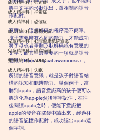
列解碼（Decode）成文字，也不能夠
成人精神科｜強迫症
將中文字的形狀認出，跟相關的語音
成人精神科｜抑鬱症
作配對。
成人精神科｜恐懼症
事實上，這個解碼的程序毫不簡單。
成人精神科｜思覺失調
孩子需要擁有不同的能力，才能成功
兒童精神科｜心理健康紙牌遊戲
將字母或者筆劃形狀解碼成有意思的
兒童精神科｜讀寫障礙
文字，而其中最重要的一項就是語音
意識（Phonological awareness）。
兒童精神科｜ADHD
成人精神科｜失眠
所謂的語音意識，就是孩子對語音結
構的認知和聽辨能力。舉個例子，當
聽到apple，語音意識高的孩子便可以
將這化為ap-ple然後牢牢記住，在往
後閱讀apple之時，便能下意識把
apple的發音在腦袋中讀出來，經過往
的語音記憶作配對，成功認出apple這
個字詞。