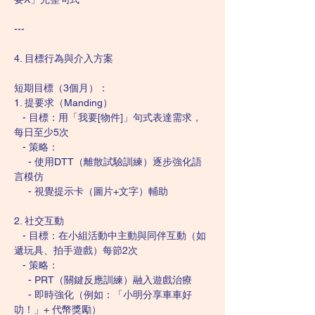
---
4. 目標行為與介入方案  
短期目標（3個月）：  
1. 提要求（Manding）  
   - 目標：用「我要[物件]」句式表達需求，
每日至少5次  
   - 策略：  
     - 使用DTT（離散試驗訓練）逐步強化語
言模仿  
     - 視覺提示卡（圖片+文字）輔助  
2. 社交互動  
   - 目標：在小組活動中主動與同伴互動（如
遞玩具、拍手遊戲）每節2次  
   - 策略：  
     - PRT（關鍵反應訓練）融入遊戲治療  
     - 即時強化（例如：「小明分享車車好
叻！」+ 代幣獎勵）  