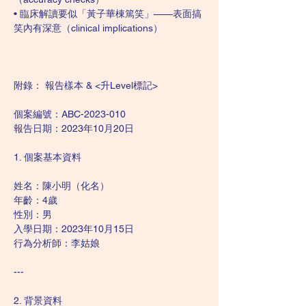
• 臨床解讀要似「黃子華棟篤笑」——表面搞
笑內有深意（clinical implications）
附錄： 報告樣本 & <升Level標記>
個案編號：ABC-2023-010  
報告日期：2023年10月20日  
1. 個案基本資料  
姓名：陳小明（化名）  
年齡：4歲  
性別：男  
入學日期：2023年10月15日  
行為分析師：李姑娘  
---
2. 背景資料  