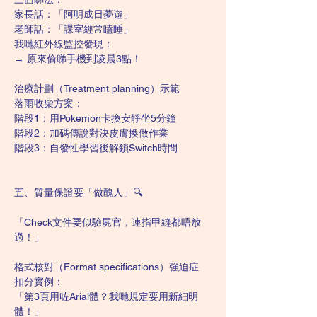
家長話：「阿明成日夢遊」
老師話：「課室經常瞌睡」
我哋紅外線監控發現：
→ 原來偷睇手機到凌晨3點！
治療計劃（Treatment planning）示範
落雨收柴方案：
階段1：用Pokemon卡換安靜坐5分鐘
階段2：加碼傳說對決皮膚換做作業
階段3：自發性學習後解鎖Switch時間
五、質量保證要「做醜人」🔍
「Check文件要似驗屍官，連指甲縫都唔放
過！」
格式核對（Format specifications）強迫症
扣分實例：
「第3頁用咗Arial體？我哋規定要用新細明
體！」