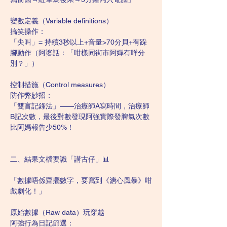
變數定義（Variable definitions）
搞笑操作：
「尖叫」= 持續3秒以上+音量>70分貝+有跺
腳動作（阿婆話：「咁樣同街市阿嬋有咩分
別？」）
控制措施（Control measures）
防作弊妙招：
「雙盲記錄法」——治療師A寫時間，治療師
B記次數，最後對數發現阿強實際發脾氣次數
比阿媽報告少50%！
二、結果文檔要識「講古仔」📊
「數據唔係齋擺數字，要寫到《溏心風暴》咁
戲劇化！」
原始數據（Raw data）玩穿越
阿強行為日記節選：