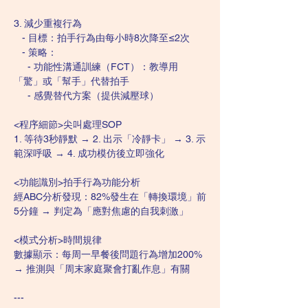
3. 減少重複行為  
   - 目標：拍手行為由每小時8次降至≤2次  
   - 策略：  
     - 功能性溝通訓練（FCT）：教導用
「驚」或「幫手」代替拍手  
     - 感覺替代方案（提供減壓球） 
<程序細節>尖叫處理SOP  
1. 等待3秒靜默 → 2. 出示「冷靜卡」 → 3. 示
範深呼吸 → 4. 成功模仿後立即強化  
<功能識別>拍手行為功能分析  
經ABC分析發現：82%發生在「轉換環境」前
5分鐘 → 判定為「應對焦慮的自我刺激」  
<模式分析>時間規律  
數據顯示：每周一早餐後問題行為增加200% 
→ 推測與「周末家庭聚會打亂作息」有關  
---