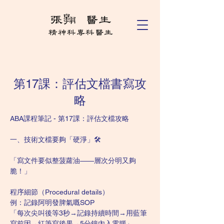
第17課：評估文檔書寫攻
略
ABA課程筆記 - 第17課：評估文檔攻略
一、技術文檔要夠「硬淨」🛠️
「寫文件要似整菠蘿油——層次分明又夠
脆！」
程序細節（Procedural details）
例：記錄阿明發脾氣嘅SOP
「每次尖叫後等3秒→記錄持續時間→用藍筆
寫前因→紅筆寫後果→5分鐘內入電腦」