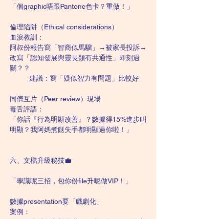
「個graphic唔跟Pantone色卡？重做！」
倫理陷阱（Ethical considerations）
血淚教訓：
阿叔份報告寫「智商似馬騮」→被家長投訴→
改寫「認知發展與靈長類有共通性」即刻過
關？？
	建議：寫「疑似智力有問題」比較好
同儕互片（Peer review）現場
毒舌評語：
「你話『行為明顯改善』？數據得15%進步叫
明顯？我阿媽煮餸失手都明顯過你啦！」
六、文檔升級秘技💼
「學識呢三招，包你份file升呢做VIP！」
數據presentation要「戲劇化」
案例：