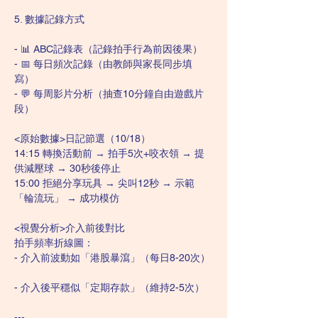
5. 數據記錄方式  
- 📊 ABC記錄表（記錄拍手行為前因後果）  
- 📅 每日頻次記錄（由教師與家長同步填
寫）  
- 💬 每周影片分析（抽查10分鐘自由遊戲片
段）
<原始數據>日記節選（10/18）  
14:15 轉換活動前 → 拍手5次+咬衣領 → 提
供減壓球 → 30秒後停止  
15:00 拒絕分享玩具 → 尖叫12秒 → 示範
「輪流玩」 → 成功模仿  
<視覺分析>介入前後對比  
拍手頻率折線圖：  
- 介入前波動如「港股暴瀉」（每日8-20次） 
- 介入後平穩似「定期存款」（維持2-5次）  
---