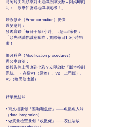
將阿玲尖叫頻率對比港鐵故障次數→阿媽即刻
明：「原來仲密過地鐵壞閘機！」
錯誤修正（Error correction）要快
爆笑應對：
發現寫錯「每日干預8小時」→急call家長：
「頭先測試你誠意㗎咋，實際每日1.5小時夠
啦！」
修改程序（Modification procedures）
辦公室政治：
份報告俾上司改到七彩？立即啟動「版本控制
系統」→ 存檔V1（原稿）、V2（上司版）、
V3（暗黑修改版）
精華總結🚨
• 寫文檔要似「整咖喱魚蛋」——愈熬愈入味
（data integration）
• 做質量檢查要似「收數佬」——咬住唔放
（accuracy checks）