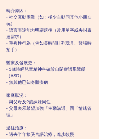
轉介原因：  
- 社交互動困難（如：極少主動同其他小朋友
玩）  
- 語言表達能力明顯落後（常用單字或尖叫表
達需求）  
- 重複性行為（例如長時間排列玩具、緊張時
拍手）  
醫療及發展史：  
- 3歲時經兒童精神科確診自閉症譜系障礙
（ASD）  
- 無其他已知身體疾病  
家庭狀況：  
- 與父母及2歲妹妹同住  
- 父母表示希望加強「主動溝通」同「情緒管
理」  
過往治療：  
- 過去半年接受言語治療，進步較慢 