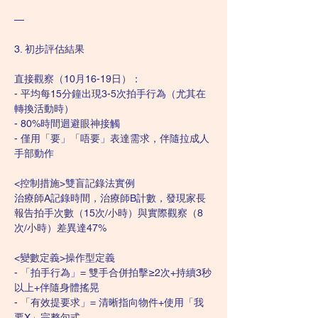
—
3. 初步評估結果  
直接觀察（10月16-19日）：  
- 平均每15分鐘出現3-5次拍手行為（尤其在
轉換活動時）  
- 80%時間迴避眼神接觸  
- 僅用「要」「唔要」表達需求，伴隨拉成人
手部動作 
<控制措施>雙盲記錄法實例  
治療師A記錄時間，治療師B計數，發現家長
報告拍手次數（15次/小時）與實際觀察（8
次/小時）差異達47%  
<變數定義>操作型定義  
- 「拍手行為」= 雙手合併拍擊≥2次+持續3秒
以上+伴隨身體搖晃  
- 「有效提要求」= 清晰指向物件+使用「我
要X」完整句式  