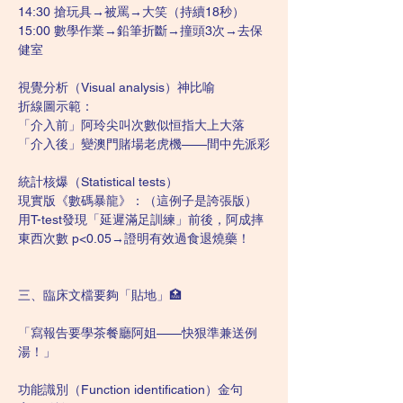
14:30 搶玩具→被罵→大笑（持續18秒）
15:00 數學作業→鉛筆折斷→撞頭3次→去保
健室
視覺分析（Visual analysis）神比喻
折線圖示範：
「介入前」阿玲尖叫次數似恒指大上大落
「介入後」變澳門賭場老虎機——間中先派彩
統計核爆（Statistical tests）
現實版《數碼暴龍》：（這例子是誇張版）
用T-test發現「延遲滿足訓練」前後，阿成摔
東西次數 p<0.05→證明有效過食退燒藥！
三、臨床文檔要夠「貼地」🏥
「寫報告要學茶餐廳阿姐——快狠準兼送例
湯！」
功能識別（Function identification）金句