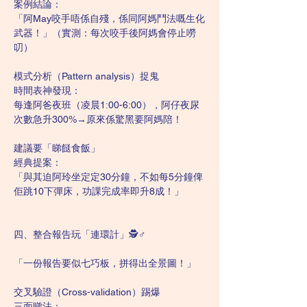
案例結論：
「阿May咬手唔係自殘，係同阿媽鬥法嘅生化
武器！」（實測：每次咬手後阿媽會停止嘮
叨）
模式分析（Pattern analysis）捉鬼
時間表神發現：
每逢阿爸夜班（凌晨1:00-6:00），阿仔夜尿
次數急升300%→原來係驚黑要阿媽陪！
建議要「睇餸食飯」
經典提案：
「與其迫阿玲坐定定30分鐘，不如每5分鐘俾
佢跳10下彈床，功課完成率即升8成！」
四、整合報告玩「連環計」🕵️♂️
「一份報告要似七巧板，拼得出全景圖！」
交叉驗證（Cross-validation）踢爆
三面睇法：