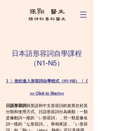
日本語形容詞自學課程
（N1-N5）
》〉按此進入形容詞自學程式（N1-N5）〈《
>> Click to Start<<
日語形容詞
與英語和中文形容詞的差異在於其
分類和使用方式。日語形容詞分為兩類：一類
是像動詞一樣的「い形容詞」，另一類是像名
詞一樣的「な形容詞」。舉例來說，「い形容
詞」如「熱い」（atsui，熱的）可以直接用