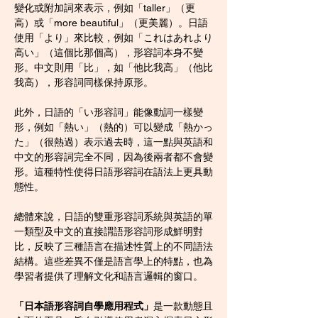
變化或附加詞來表示，例如「taller」（更
高）或「more beautiful」（更美麗）。日語
使用「より」來比較，例如「これはあれより
高い」（這個比那個高），形容詞本身不變
形。中文則用「比」，如「他比我高」（他比
我高），形容詞同樣保持原形。
此外，日語的「い形容詞」能像動詞一樣變
形，例如「熱い」（熱的）可以變成「熱かっ
た」（很熱過）表示過去時，這一點與英語和
中文的形容詞完全不同，因為後兩者都不會變
形。這種特性使得日語形容詞在語法上更具動
態性。
總體來說，日語的雙重形容詞系統與英語的單
一類型及中文的直接謂語形容詞形成鮮明對
比，反映了三種語言在描述性質上的不同語法
結構。這些差異不僅是語言學上的特點，也為
學習者提供了理解文化和語言邏輯的窗口。
「日本語形容詞自學應用程式」
是一款動態且