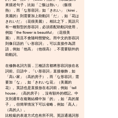
來描述句子，比如「ご飯は熱い」（飯很
熱），而「な形容詞」如「きれい」（kirei，
美麗的）則需要加上助動詞「だ」，如「花は
きれいだ」（花很美麗）。相比之下，英語只
有一種類型的形容詞，必須搭配助動詞使用，
例如「the flower is beautiful」（花很美
麗），而且不會隨時態變化。而中文的形容詞
則像日語的「い形容詞」，可以直接作為謂
語，例如「他高」（他很高），不需要額外的
助動詞。
在修飾名詞方面，三種語言都將形容詞放在名
詞前。日語中，「い形容詞」直接修飾，如
「高い家」（高的房子），而「な形容詞」需
要加「な」，如「きれいな花」（美麗的
花）。英語也是直接放在名詞前，例如「tall 
house」（高的房子），沒有額外的標記。中
文則通常在複雜結構中加「的」，如「高的屋
子」，但簡單情況下可以省略，例如「高人」
（高的人）。
比較級的表達方式也有所不同。英語通過詞形