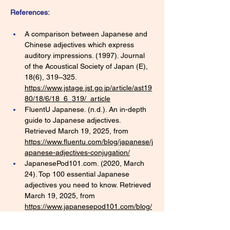
References:
A comparison between Japanese and 
Chinese adjectives which express 
auditory impressions. (1997). Journal 
of the Acoustical Society of Japan (E), 
18(6), 319–325. 
https://www.jstage.jst.go.jp/article/ast19
80/18/6/18_6_319/_article
FluentU Japanese. (n.d.). An in-depth 
guide to Japanese adjectives. 
Retrieved March 19, 2025, from 
https://www.fluentu.com/blog/japanese/j
apanese-adjectives-conjugation/
JapanesePod101.com
. (2020, March 
24). Top 100 essential Japanese 
adjectives you need to know. Retrieved 
March 19, 2025, from 
https://www.japanesepod101.com/blog/
2020/03/24/top-100-japanese-
adjectives/