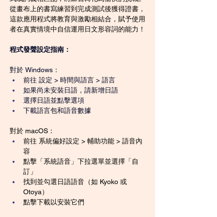
從畫布上的書寫練習到完成測試後獲得證書，
這款應用程式將教育與激勵相結合，賦予使用
者在真實情境中自信運用日文形容詞的能力！
程式發聲設定指南：
對於 Windows：
前往 設定 > 時間與語言 > 語言 
如果尚未安裝日語，請新增日語 
選擇日語並點擊選項 
下載語言包和語音數據
對於 macOS：
前往 系統偏好設定 > 輔助功能 > 語音內
容 
點擊「系統語音」下拉選單並選擇「自
訂」 
找到並勾選日語語音（如 Kyoko 或 
Otoya） 
點擊下載以安裝它們