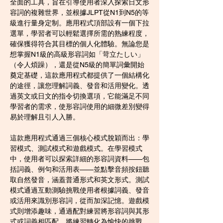
全面的工具，旨在引導使用者深入探索日文形
容詞的複雜世界，並根據JLPT從N1到N5的等
級進行量身定制。應用程式頂部設有一個下拉
選單，學習者可以輕鬆選擇所需的熟練程度，
確保獲得符合其目標的個人化體驗。無論您是
想掌握N1級的高級形容詞如「苛立たしい」
（令人煩躁），還是從N5級的簡單詞彙開始
奠定基礎，這款應用程式都提供了一個結構化
的途徑，讓您理解詞義、發音和活用變化。透
過英文或日文的指令切換選項，它能滿足不同
學習者的需求，使形容詞使用的細微差別變得
易於理解且引人入勝。
這款應用程式通過三個核心模式脫穎而出：學
習模式、測試模式和遊戲模式。在學習模式
中，使用者可以探索詳細的形容詞資料——包
括詞義、例句和活用表——並點擊音頻按鈕聽
取自然發音，涵蓋普通形式和英文形式。測試
模式通過互動測驗挑戰使用者根據詞義、發音
或活用來識別形容詞，從而加深記憶。遊戲模
式則增添趣味，通過配對練習將形容詞與其形
式或詞義相匹配，將練習轉化為愉快的挑戰。