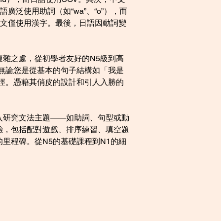
泛使用助詞（如“wa”、“o”），而
中文僅使用漢字。最後，日語因動詞變
雜之處，從初學者友好的N5級到高
無論您是從基本的句子結構如「我是
徑。憑藉其俏皮的設計和引人入勝的
入研究文法主題——如助詞、句型或動
驗，包括配對遊戲、排序練習、填空題
里程碑。從N5的基礎課程到N1的細