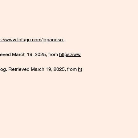
ps://www.tofugu.com/japanese-
ieved March 19, 2025, from 
https://ww
og. Retrieved March 19, 2025, from 
ht