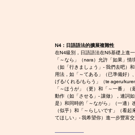
N4：日語語法的擴展複雜性
在N4級別，日語語法在N5基礎上進
「～なら」（nara）允許「如果」
（如「行きましょう」- 我們去吧）和
用法，如「～てある」（已準備好）
げる/くれる/もらう」（te ageru
「～ほうが」（更）和「～一番」（最
動作（如「させる」- 讓做），連詞
是）和同時的「～ながら」（一邊）改
（似乎）和「～らしいです」（看起來
てほしい」- 我希望你）進一步豐富
——————