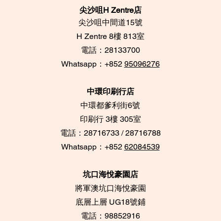
尖沙咀H Zentre店
尖沙咀中間道15號
​H Zentre 8樓 813室
電話：28133700
​Whatsapp：+852
95096276
中環印刷行店
中環都爹利街6號
​印刷行 3樓 305室
電話：28716733 / 28716788
Whatsapp：+852
62084539
坑口海悅豪園店
將軍澳坑口海悅豪園
底層上層 UG18號鋪
​電話：98852916