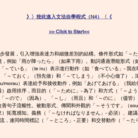
》〉按此進入文法自學程式（N4）〈《
>> Click to Start<<
一步發展，引入增強表達力和細微差別的結構。條件形式如「～たら」
情境，例如「雨が降ったら」（如果下雨）。動詞通過潛能形式（如
「～ている」（te iru）表示進行動作（如「食べている」- 
、「～ておく」（預先做）和「～てしまう」（不小心做了），
/kureru/morau）表達給予和接收動作，例如「あげてあげる
）啟用排序，而目的（「～ために」- 為了）和方式（「～よう
如「～ので」（因為）、「～し」（而且）和「～のに」（儘管）
善句子流暢性。被動形式、傳聞和外觀的「～そうです」（sou 
）拓寬感知。義務（「～なければなりません」- 必須）、建議
交流，連同時間標記（「～ところ」- 正要）和交替動作（「～