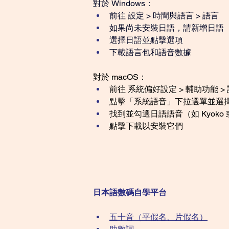
對於 Windows：
前往 設定 > 時間與語言 > 語言 
如果尚未安裝日語，請新增日語 
選擇日語並點擊選項 
下載語言包和語音數據
對於 macOS：
前往 系統偏好設定 > 輔助功能 >
點擊「系統語音」下拉選單並選擇
找到並勾選日語語音（如 Kyoko 或 
點擊下載以安裝它們
日本語數碼自學平台
五十音（平假名、片假名）​