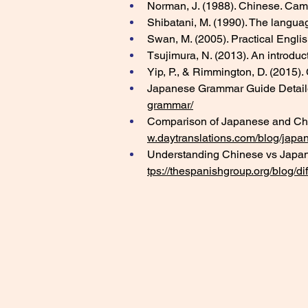
Norman, J. (1988). Chinese. Cam
Shibatani, M. (1990). The langua
Swan, M. (2005). Practical Englis
Tsujimura, N. (2013). An introduct
Yip, P., & Rimmington, D. (2015)
Japanese Grammar Guide Detailed
grammar/
Comparison of Japanese and Chin
w.daytranslations.com/blog/japa
Understanding Chinese vs Japane
tps://thespanishgroup.org/blog/