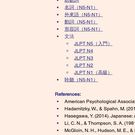
助數詞
名詞（N5-N1）
外來語（N5-N1）
動詞（N5-N1）
形容詞（N5-N1）
​文法​
JLPT N5​（入門）
JLPT N4
JLPT N3
JLPT N2
JLPT N1（高級）
聆聽（N5-N1）
References:
American Psychological Associati
Hadamitzky, W., & Spahn, M. (201
Hasegawa, Y. (2014). Japanese: A
Li, C. N., & Thompson, S. A. (198
McGloin, N. H., Hudson, M. E., &