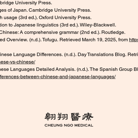
bridge University Press.
ges of Japan. Cambridge University Press.
h usage (3rd ed.). Oxford University Press.
ion to Japanese linguistics (3rd ed.). Wiley-Blackwell.
. Chinese: A comprehensive grammar (2nd ed.). Routledge.
 Overview. (n.d.). Tofugu. Retrieved March 19, 2025, from 
htt
ese Language Differences. (n.d.). Day Translations Blog. Retr
nese-vs-chinese/
se Languages Detailed Analysis. (n.d.). The Spanish Group Bl
differences-between-chinese-and-japanese-languages/