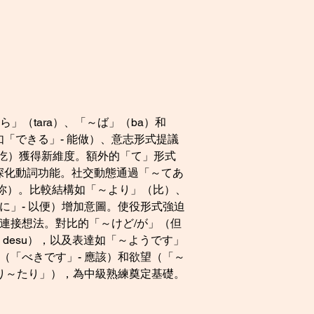
（tara）、「～ば」（ba）和
「できる」- 能做）、意志形式提議
我在吃）獲得新維度。額外的「て」形式
深化動詞功能。社交動態通過「～てあ
」（我給你）。比較結構如「～より」（比）、
に」- 以便）增加意圖。使役形式強迫
連接想法。對比的「～けど/が」（但
desu），以及表達如「～ようです」
（「べきです」- 應該）和欲望（「～
たり～たり」），為中級熟練奠定基礎。