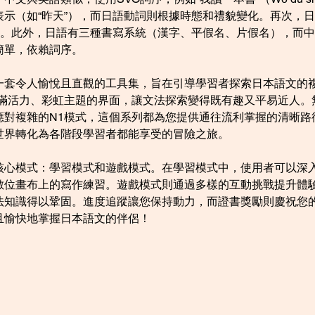
（如“昨天”），而日語動詞則根據時態和禮貌變化。再次，日語廣
有。此外，日語有三種書寫系統（漢字、平假名、片假名），而
簡單，依賴詞序。
一套令人愉悅且直觀的工具集，旨在引導學習者探索日本語文的複
充滿活力、彩虹主題的界面，讓文法探索變得既有趣又平易近人。
應對複雜的N1模式，這個系列都為您提供通往流利掌握的清晰路
世界轉化為各階段學習者都能享受的冒險之旅。
核心模式：學習模式和遊戲模式。在學習模式中，使用者可以深
數位畫布上的寫作練習。遊戲模式則通過多樣的互動挑戰提升體
知識得以鞏固。進度追蹤讓您保持動力，而證書獎勵則慶祝您的
且愉快地掌握日本語文的伴侶！