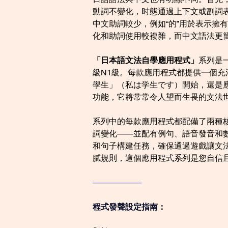
動詞不變化，时態通過上下文或副詞表示
中文助詞較少，例如“的”用於表示擁
化和助詞使用較複雜，而中文語法更
「日本語文法自學應用程式」
系列是
級N1級。每款應用程式都提供一個
學生」（私は学生です）開始，還是
功能，它將常常令人望而生畏的文法
系列中的每款應用程式都配備了兩種
詞變化——並配有例句、語音發音和
和句子構建任務，確保通過遊戲讓文法
膩規則，這個應用程式系列是您自信
——————
程式發聲設定指南：