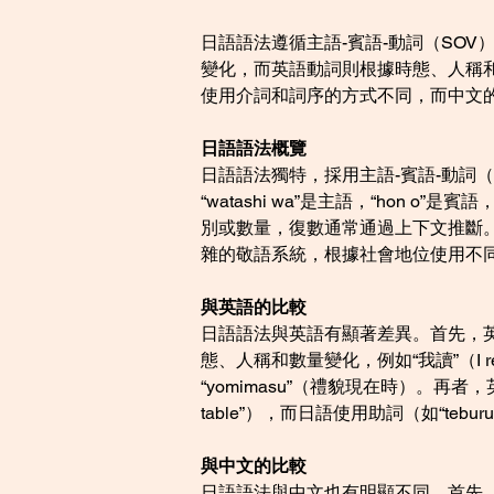
日語語法遵循主語-賓語-動詞（SO
變化，而英語動詞則根據時態、人稱
使用介詞和詞序的方式不同，而中文
日語語法概覽
日語語法獨特，採用主語-賓語-動詞（SO
“watashi wa”是主語，“hon
別或數量，復數通常通過上下文推斷。
雜的敬語系統，根據社會地位使用不
與英語的比較
日語語法與英語有顯著差異。首先，英語使
態、人稱和數量變化，例如“我讀”（I r
“yomimasu”（禮貌現在時）。再者
table”），而日語使用助詞（如“te
與中文的比較
日語語法與中文也有明顯不同。首先，中