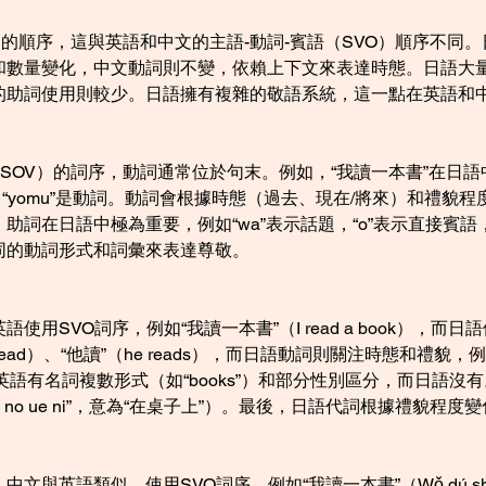
V）的順序，這與英語和中文的主語-動詞-賓語（SVO）順序不同
和數量變化，中文動詞則不變，依賴上下文來表達時態。日語大
的助詞使用則較少。日語擁有複雜的敬語系統，這一點在英語和
V）的詞序，動詞通常位於句末。例如，“我讀一本書”在日語中是“watas
 o”是賓語，“yomu”是動詞。動詞會根據時態（過去、現在/將來）
助詞在日語中極為重要，例如“wa”表示話題，“o”表示直接賓
同的動詞形式和詞彙來表達尊敬。
用SVO詞序，例如“我讀一本書”（I read a book），而
ead）、“他讀”（he reads），而日語動詞則關注時態和禮貌，例
，英語有名詞複數形式（如“books”）和部分性別區分，而日語沒有。
buru no ue ni”，意為“在桌子上”）。最後，日語代詞根據禮
文與英語類似，使用SVO詞序，例如“我讀一本書”（Wǒ dú s