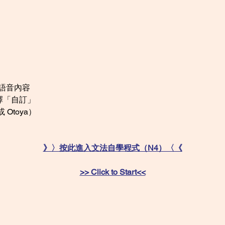
 語音內容 
「自訂」 
Otoya） 
》〉按此進入文法自學程式（N4）〈《
>> Click to Start<<