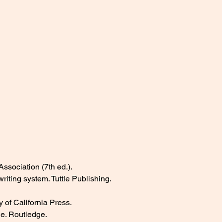
ssociation (7th ed.).
iting system. Tuttle Publishing.
 of California Press.
de. Routledge.