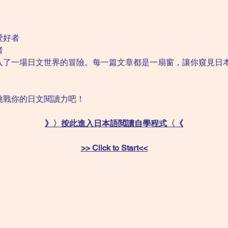
愛好者
者
入了一場日文世界的冒險。每一篇文章都是一扇窗，讓你窺見日
挑戰你的日文閱讀力吧！
》〉按此進入日本語閲讀自學程式〈《
>> Click to Start<<