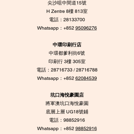
尖沙咀中間道15號
​H Zentre 8樓 813室
電話：28133700
​Whatsapp：+852
95096276
中環印刷行店
中環都爹利街6號
​印刷行 3樓 305室
電話：28716733 / 28716788
Whatsapp：+852
62084539
坑口海悅豪園店
將軍澳坑口海悅豪園
底層上層 UG18號鋪
​電話：98852916
Whatsapp：+852
98852916