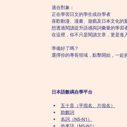
適合對象：
正在學習日文的學生或自學者
喜歡動漫、漫畫、遊戲及日本文化的
想透過閱讀提升語感與詞彙量的學習
在這裡，你不只是閱讀文章，更是進
準備好了嗎？
選擇你的專長領域，點擊開始，一起
日本語數碼自學平台
五十音（平假名、片假名）​
助數詞
名詞（N5-N1）
外來語（N5-N1）