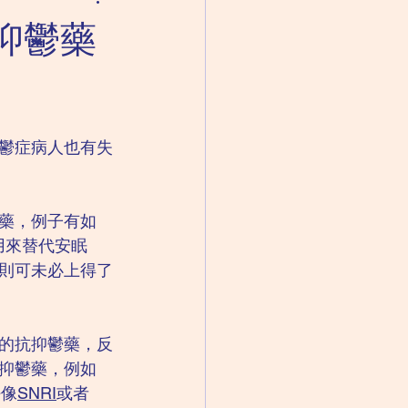
成人精神科｜思覺失調
抑鬱藥
失眠
鬱症病人也有失
藥，例子有如
用來替代安眠
則可未必上得了
的抗抑鬱藥，反
抑鬱藥，例如
好像
SNRI
或者