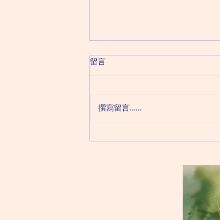
腦磁激rTMS實際上是如何進
留言
行？在治療之前的一次模擬體
驗
rTMS不是藥物，卻是透過磁場轉
換誘導電流，刺激腦部DLPFC，
撰寫留言......
從而舒緩抑鬱症狀。 即使這個過
程不是一蹴而就。患者需要連續6
個星期，逢星期一至五到診所接受
大概20分鐘的治療，一般需要一
至兩個星期後才會慢慢看到成果。
患者在預約好的時間到達診所，並
填妥，有關情緒的問卷，在診所...