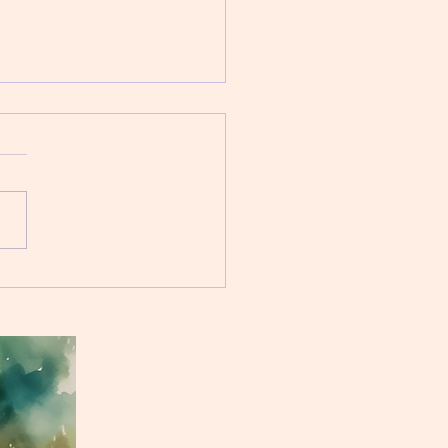
抑鬱症未必需要吃藥？
MS治療抑鬱症的機理
症的形成和治療方法多是基於
統假説（Monoamine
othesis）：腦袋裏頭不夠血清
其他神經傳遞物質，衹要口服
鬱藥補上這些物質，抑鬱症症
可痊癒。 但多年研究卻發
抑鬱症的形成可能取決於其他
。科學家發現，抑鬱症患者的
，某些部位的活動水...