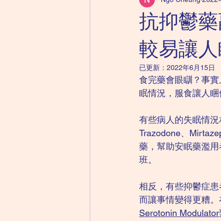
兒童精神科｜自閉症
成人精神
抗抑鬱藥
兒童精神科｜心理健康紙牌遊戲
較易讓人
已更新：
2022年6月15日
食完藥會眼瞓？事實
眠情況，服食讓人睏
有些病人的失眠情況
Trazodone、Mirtaze
藥，幫助安眠藥濫用
班。
相反，有些抑鬱症患
而讓事情變得更糟。
Serotonin Modulator