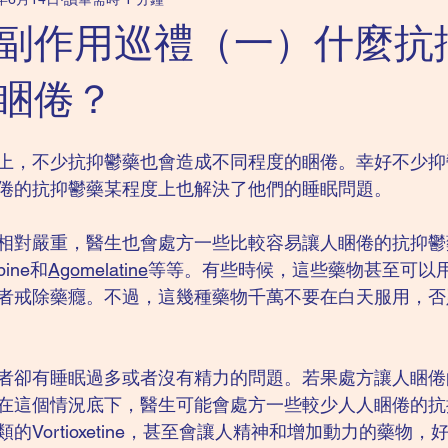
科｜強迫症
成人精神科｜抑鬱症
成人精神科｜恐懼症
副作用巡禮（一）什麼抗
兒童精神科｜讀寫障礙
兒童精神科｜ADHD
成人精神科｜
睏倦？
上，不少抗抑鬱藥也會造成不同程度的睏倦。幸好不少抑
倦的抗抑鬱藥某程度上也解決了他們的睡眠問題。
相對嚴重，醫生也會處方一些比較容易讓人睏倦的抗抑鬱
pine和
Agomelatine
等等。有些時候，這些藥物甚至可以
者戒除藥癮。不過，這幾種藥物千萬不要在白天服用，否
者卻有睡眠過多或者沒有精力的問題。若果處方讓人睏倦
在這個情況底下，醫生可能會處方一些較少人人睏倦的抗
類的Vortioxetine，甚至會讓人精神和增加動力的藥物，