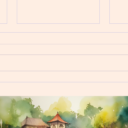
不用吃藥那麼好？其實rTMS
治療
也有壞處和限制
rT
rTMS作為治療抑鬱症甚至是難治
抑鬱
性抑鬱症的其中一種方法，對於病
單氨系
人來說，當然是個好消息，至少多
hyp
了一種治療方式可以選擇。 有些
素及
病人不願意吃藥，本來就祇有心理
抗抑
治療，但現在卻多了一個選擇，可
狀便
以以神經調節的方式來治療抑鬱
現，
症。在進行rTMS治療的同時，病
因素
人還可以選擇吃藥或者不吃藥。對
大腦
比...