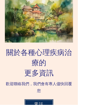
行rTMS治療的同時，病人
於其他因素。科學家
還可以選擇吃藥或者不吃
抑鬱症患者的大腦，
藥。對比...
位的活動水...
關於各種心理疾病治
療的
更多資訊
歡迎聯絡我們，我們會有專人儘快回覆
您
電話