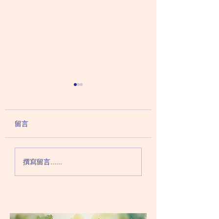
不用吃藥那麼好？其實
治療抑鬱症未必需
rTMS也有壞處和限制
藥？rTMS治療抑
機理
rTMS作為治療抑鬱症甚至
抑鬱症的形成和治療
留言
是難治性抑鬱症的其中一種
是基於單氨系統假説
方法，對於病人來說，當然
（Monoamine
是個好消息，至少多了一種
hypothesis）：
撰寫留言......
治療方式可以選擇。 有些
夠血清素及其他神經
病人不願意吃藥，本來就祇
質，衹要口服抗抑鬱
有心理治療，但現在卻多了
這些物質，抑鬱症症
一個選擇，可以以神經調節
痊癒。 但多年研究
的方式來治療抑鬱症。在進
現，抑鬱症的形成可