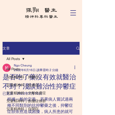
文章
All Posts
Ngo Cheung
All Posts
2022年6月16日
讀畢需時 2 分鐘
是否吃了藥沒有效就醫治
兒童精神科｜抑鬱症
不到？淺談難治性抑鬱症
兒童精神科｜焦慮症
兒童精神科｜分離焦慮症
已更新：
2022年7月10日
根據一般的定義，若果病人嘗試過兩
兒童精神科｜創傷症候群
種不同類別的抗抑鬱藥之後，抑鬱症
兒童精神科｜自閉症
症狀依然造成困擾，病人所患的就可