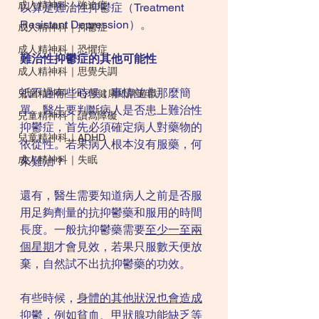
成人精神科｜強迫症
以算是難治性抑鬱症（Treatment 
Resistant Depression）。
成人精神科｜抑鬱症
成人精神科｜恐懼症
難治性抑鬱症的其他可能性
成人精神科｜思覺失調
祇不過有些時候，事情並非那麼簡
兒童精神科｜心理健康紙牌遊戲
單。醫生要判斷病人是否患上難治性
兒童精神科｜讀寫障礙
抑鬱症，首先必須確定病人對藥物的
兒童精神科｜ADHD
依從性。若果病人根本沒有服藥，何
成人精神科｜失眠
來難治？
還有，醫生需要知道病人之前是否服
用足夠劑量的抗抑鬱藥和服用的時間
長度。一般抗抑鬱藥需要
至少一至兩
個星期
才會見效，若果只服數天便放
棄，自然試不出抗抑鬱藥的功效。
有些時候，
身體的其他狀況也會造成
抑鬱
，例如貧血、甲狀腺功能缺乏等