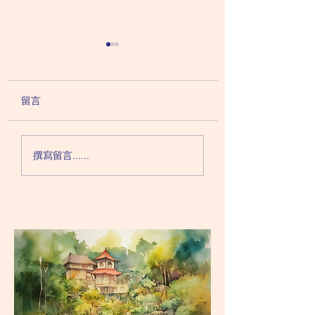
失眠的患者在生活上有
衹是睡不著而已？
什麼預防的方法？有什
為患者帶來的嚴重
麼食物可提昇睡眠的質
保持身體健康心境開朗，是
在日常面診，當患者
留言
量？
提昇睡眠質素的不二法門。
眠問題，我們醫生經
祇不過，失眠患者在生活中
化事情。這是因為若
還可以有一些小技巧，去預
越介意失眠，越是對
撰寫留言......
防失眠的出現。 有些人在
到焦慮，他們睡眠的
睡覺之前喜歡做劇烈運動或
能會越差。 小鳥醫
者打遊戲機。刺激性的活動
候也試過失眠。每當
會影響我們大腦腦神經傳遞
時候便會憂慮自己睡
物包括腎上腺素的分泌，繼
影響考試表現，於是
而影響睡眠質素，讓我們較
想著便越來越擔心，
難入睡和較易醒來。故此，
便越睡不好。...
睡眠之前我...