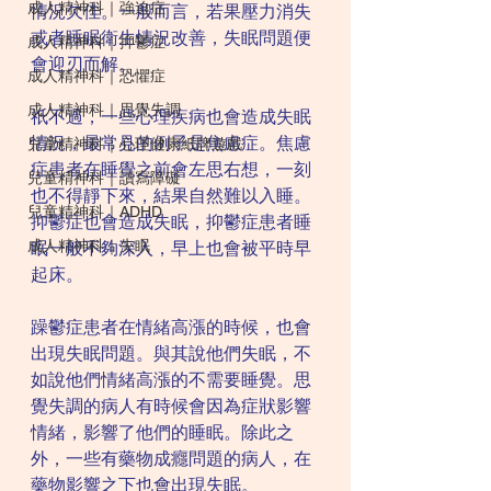
成人精神科｜強迫症
情況欠佳。一般而言，若果壓力消失
或者睡眠衛生情況改善，失眠問題便
成人精神科｜抑鬱症
會迎刃而解。
成人精神科｜恐懼症
成人精神科｜思覺失調
祇不過，一些心理疾病也會造成失眠
情況，最常見的例子是焦慮症。焦慮
兒童精神科｜心理健康紙牌遊戲
症患者在睡覺之前會左思右想，一刻
兒童精神科｜讀寫障礙
也不得靜下來，結果自然難以入睡。
兒童精神科｜ADHD
抑鬱症也會造成失眠，抑鬱症患者睡
成人精神科｜失眠
眠一般不夠深入，早上也會被平時早
起床。
躁鬱症患者在情緒高漲的時候，也會
出現失眠問題。與其說他們失眠，不
如說他們情緒高漲的不需要睡覺。思
覺失調的病人有時候會因為症狀影響
情緒，影響了他們的睡眠。除此之
外，一些有藥物成癮問題的病人，在
藥物影響之下也會出現失眠。