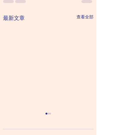
查看全部
最新文章
在家也可進行行為治療
在家也可進行行為
（三）處理聽到命令後
（二）負面行為的
的拖延
方法