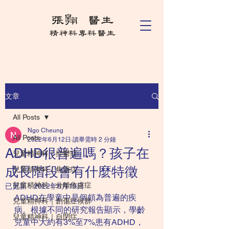
文章
All Posts
Ngo Cheung
All Posts
2022年6月12日
讀畢需時 2 分鐘
ADHD很普遍嗎？孩子在
兒童精神科｜抑鬱症
成長階段會有什麼特徵
兒童精神科｜焦慮症
兒童精神科｜分離焦慮症
已更新：
2022年6月19日
ADHD在學童中是個頗為普遍的疾
兒童精神科｜創傷症候群
病。根據不同的研究報告顯示，學齡
兒童精神科｜自閉症
兒童中大約有3%至7%患有ADHD，