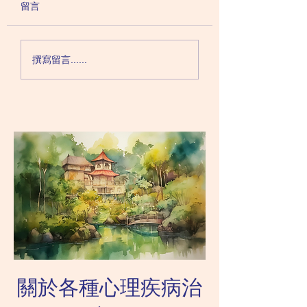
有的時候，即使孩子聽到命
之前說過，行為治療
留言
令，他們也未必會立即放下
處理和獎勵正面行為
手上的東西，處理家長想去
免孩子變得反叛。那
做的事情。 有些家長會大
行為呢？就讓他們放
撰寫留言......
動肝火，不斷重複命令或者
不去處理？ 事實上
提高聲調，這會引起孩子反
數情況底下，我們可
感，加深往後的反叛對抗行
讓孩子親身感受負面
為，也會影響親子關係。
自己帶來的後果。這
較常見和恰當的處理方法是
以讓孩子Learn a le
不再作聲慢慢等待，讓孩子
也可以避免孩子對家
感受到不立刻去做事情的後
對抗行為。...
果。例如要...
關於各種心理疾病治