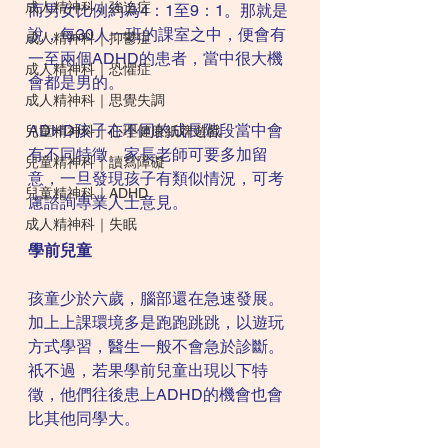
成人精神科｜強迫症
而男女比例約為4：1至9：1。那就是
說，每30人一班的課室之中，便會有
成人精神科｜抑鬱症
一至兩個ADHD的患者，當中很大機
成人精神科｜恐懼症
會都是男的。
成人精神科｜思覺失調
ADHD孩子在不同的成長階段當中會
兒童精神科｜心理健康紙牌遊戲
有不同特徵。家長老師可要多加留
兒童精神科｜讀寫障礙
意，一旦發現孩子有類似情況，可考
兒童精神科｜ADHD
慮諮詢專業人士意見。
成人精神科｜失眠
學前兒童
孩童少於六歲，腦部還在急速發展。
加上上課環境多是跑跑跳跳，以遊玩
方式學習，醫生一般不會急於診斷。
祇不過，若果學前兒童出現以下特
徵，他們往後患上ADHD的機會也會
比其他同學大。