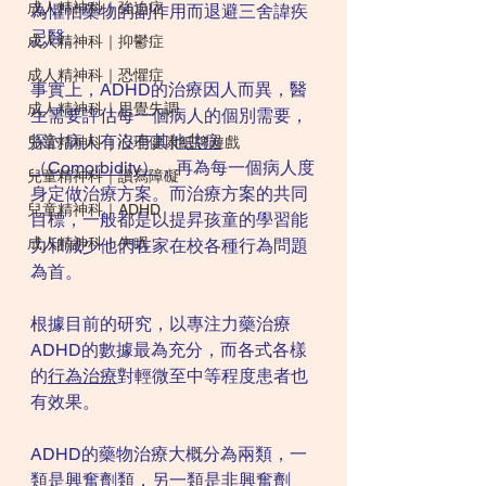
成人精神科｜強迫症
為懼怕藥物的副作用而退避三舍諱疾
忌醫。
成人精神科｜抑鬱症
成人精神科｜恐懼症
事實上，ADHD的治療因人而異，醫
成人精神科｜思覺失調
生需要評估每一個病人的個別需要，
探討病人有沒有其他
共病
兒童精神科｜心理健康紙牌遊戲
（Comorbidity）
，再為每一個病人度
兒童精神科｜讀寫障礙
身定做治療方案。而治療方案的共同
兒童精神科｜ADHD
目標，一般都是以提昇孩童的學習能
成人精神科｜失眠
力和減少他們在家在校各種行為問題
為首。
根據目前的研究，以專注力藥治療
ADHD的數據最為充分，而各式各樣
的
行為治療
對輕微至中等程度患者也
有效果。
ADHD的藥物治療大概分為兩類，一
類是
興奮劑類
，另一類是非興奮劑