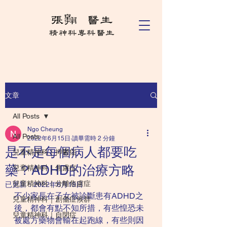
文章
All Posts
Ngo Cheung
All Posts
2022年6月15日
讀畢需時 2 分鐘
是不是每個病人都要吃
兒童精神科｜抑鬱症
藥？ADHD的治療方略
兒童精神科｜焦慮症
兒童精神科｜分離焦慮症
已更新：
2022年6月19日
不少家長在子女被診斷患有ADHD之
兒童精神科｜創傷症候群
後，都會有點不知所措，有些惶恐未
兒童精神科｜自閉症
被處方藥物會輸在起跑線，有些則因