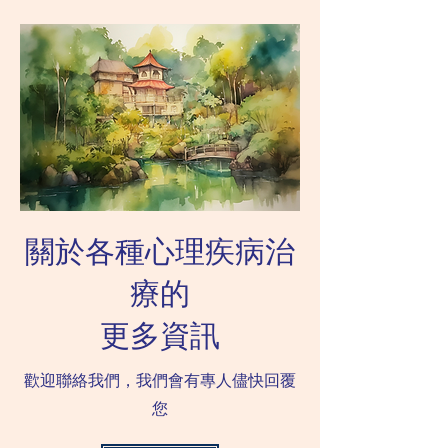
為，也會影響親子關係。
自己帶來的後果。這
較常見和恰當的處理方法是
以讓孩子Learn a le
不再作聲慢慢等待，讓孩子
也可以避免孩子對家
感受到不立刻去做事情的後
對抗行為。...
果。例如要...
關於各種心理疾病治
療的
更多資訊
歡迎聯絡我們，我們會有專人儘快回覆
您