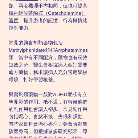
類。兩者機理不盡相同，但也可提高
腦神經兒茶酚胺（Catecholamine）
濃度
，提升患者的記憶、行為與情緒
控制能力。
常見的
興奮劑類藥物
包括
Methylphenidate
類和
Amphetamines
類，當中有不同配方，藥物也有長效
短效之分。醫生會根據病人個別需要
處方藥物，務求讓病人充分適應學校
環境，打好學習根基。
興奮劑類藥物一般對ADHD症狀有立
竿見影的作用。祇不過，有時候他們
的副作用也會讓人卻步。常見副作用
包括噁心、食慾不振、失眠和躁動。
有些家長也會擔心專注力藥會否影響
孩童身高，但根據眾多研究顯示，專