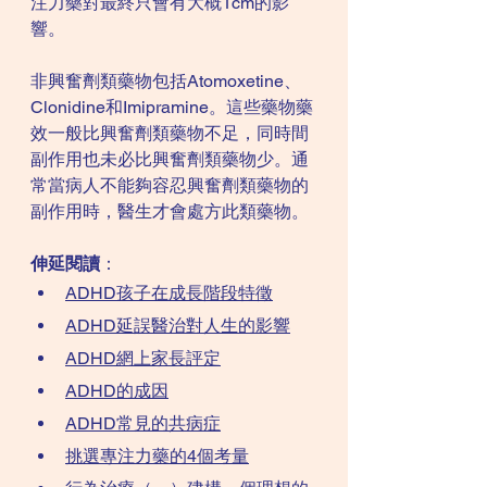
注力藥對最終只會有大概1cm的影
響。
非興奮劑類藥物包括Atomoxetine、
Clonidine和Imipramine。這些藥物藥
效一般比興奮劑類藥物不足，同時間
副作用也未必比興奮劑類藥物少。通
常當病人不能夠容忍興奮劑類藥物的
副作用時，醫生才會處方此類藥物。
伸延閱讀
：
ADHD孩子在成長階段特徵
ADHD延誤醫治對人生的影響
ADHD網上家長評定
ADHD的成因
ADHD常見的共病症
挑選專注力藥的4個考量